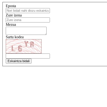
Eposta
Zure izena
Mezua
Sartu kodea