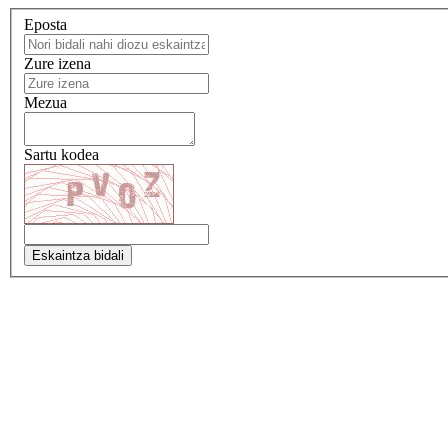
Eposta
Zure izena
Mezua
Sartu kodea