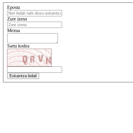
Eposta
Zure izena
Mezua
Sartu kodea