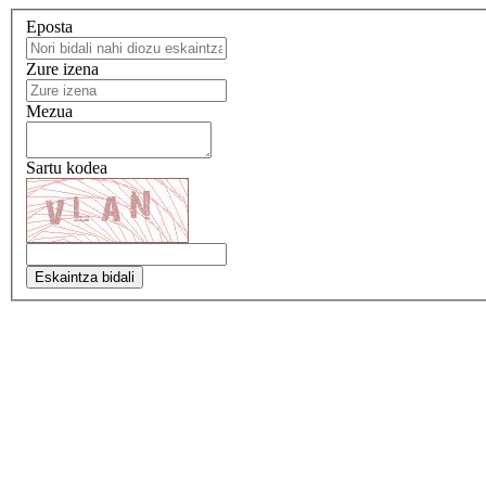
Eposta
Zure izena
Mezua
Sartu kodea