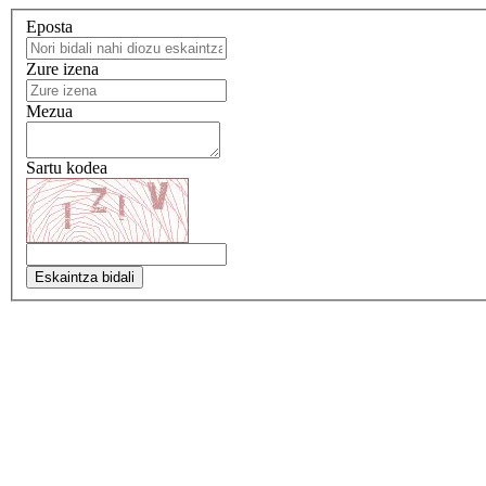
Eposta
Zure izena
Mezua
Sartu kodea