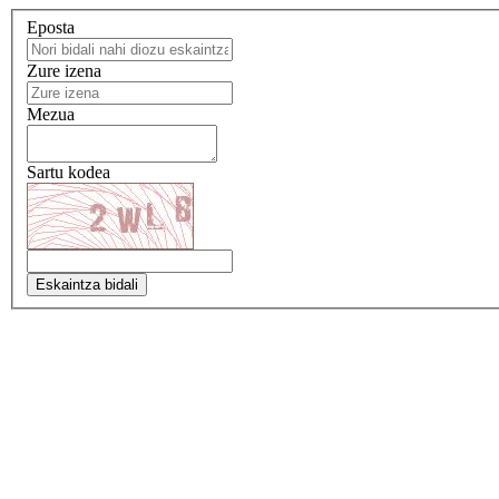
Eposta
Zure izena
Mezua
Sartu kodea