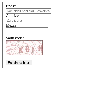
Eposta
Zure izena
Mezua
Sartu kodea