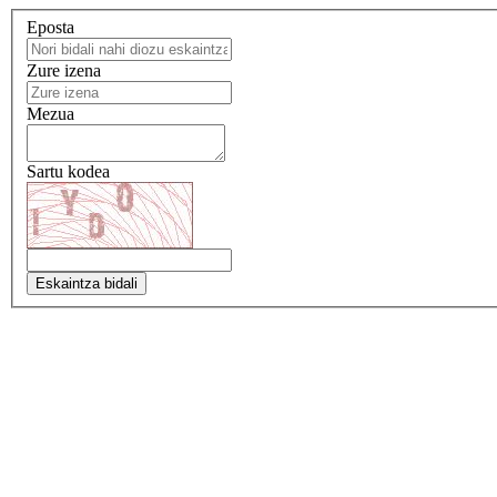
Eposta
Zure izena
Mezua
Sartu kodea