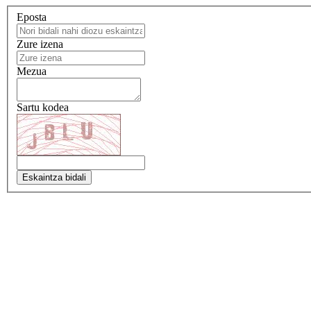
Eposta
Zure izena
Mezua
Sartu kodea