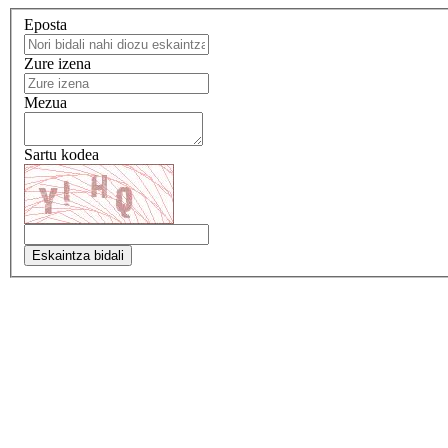
Eposta
Zure izena
Mezua
Sartu kodea