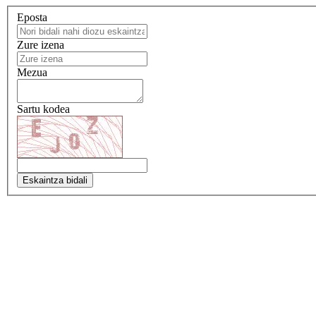
Eposta
Zure izena
Mezua
Sartu kodea