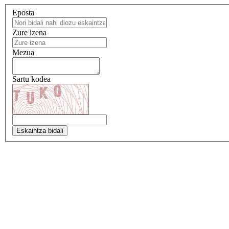
Eposta
Zure izena
Mezua
Sartu kodea