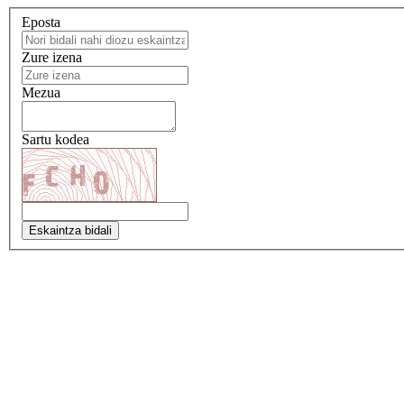
Eposta
Zure izena
Mezua
Sartu kodea