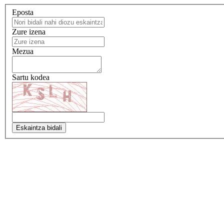
Eposta
Zure izena
Mezua
Sartu kodea