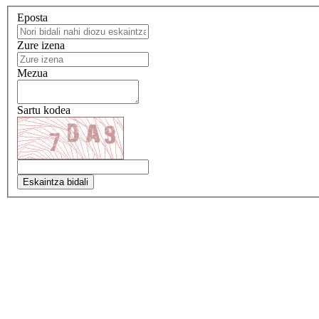
Eposta
Zure izena
Mezua
Sartu kodea