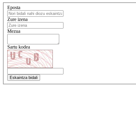
Eposta
Zure izena
Mezua
Sartu kodea