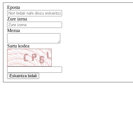
Eposta
Zure izena
Mezua
Sartu kodea