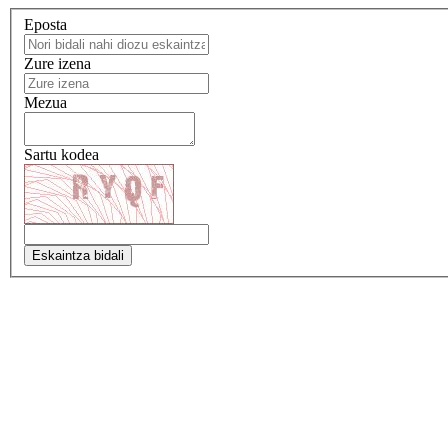
Eposta
Zure izena
Mezua
Sartu kodea