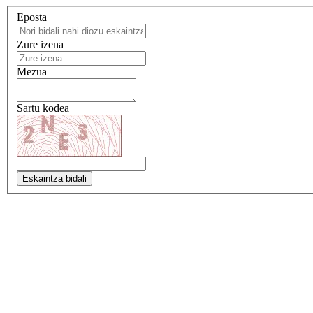
Eposta
Zure izena
Mezua
Sartu kodea