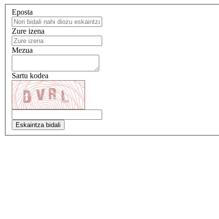
Eposta
Zure izena
Mezua
Sartu kodea