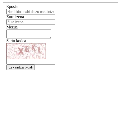
Eposta
Zure izena
Mezua
Sartu kodea