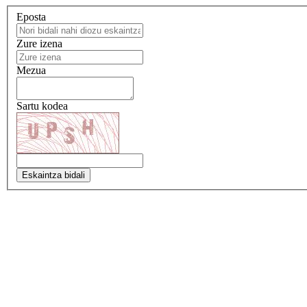
Eposta
Zure izena
Mezua
Sartu kodea