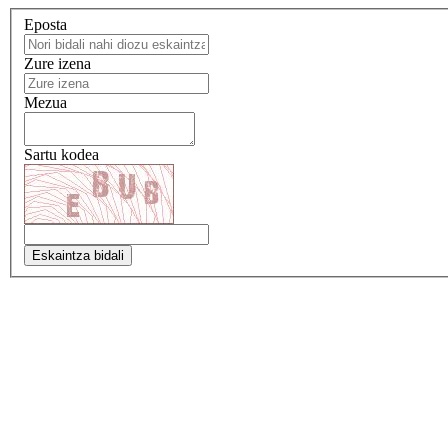
Eposta
Zure izena
Mezua
Sartu kodea