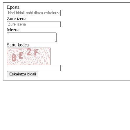
Eposta
Zure izena
Mezua
Sartu kodea