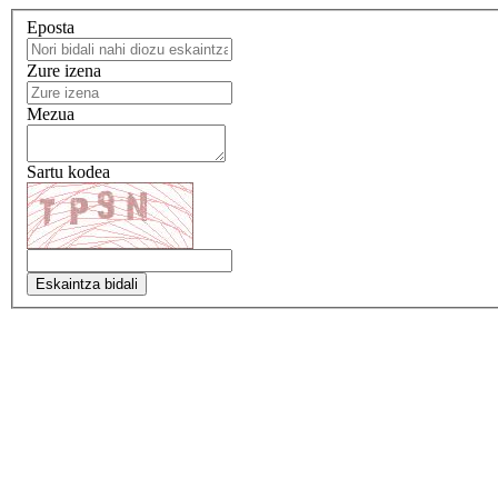
Eposta
Zure izena
Mezua
Sartu kodea