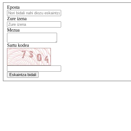
Eposta
Zure izena
Mezua
Sartu kodea