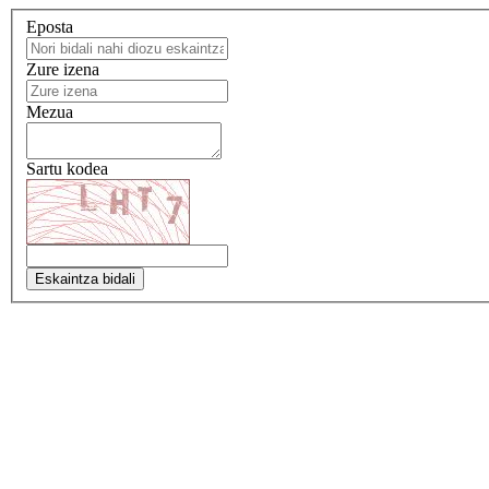
Eposta
Zure izena
Mezua
Sartu kodea