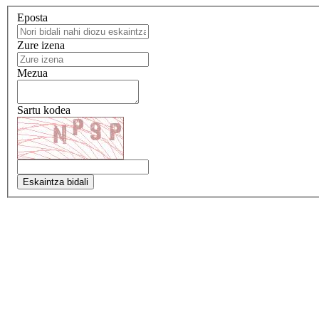
Eposta
Zure izena
Mezua
Sartu kodea