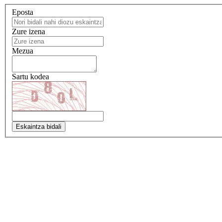
Eposta
Zure izena
Mezua
Sartu kodea