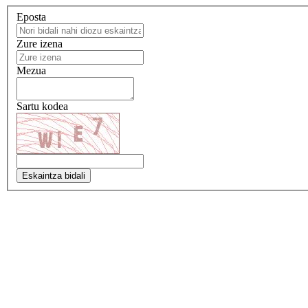
Eposta
Zure izena
Mezua
Sartu kodea