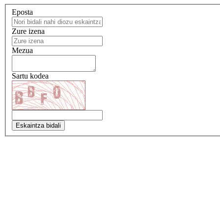
Eposta
Zure izena
Mezua
Sartu kodea