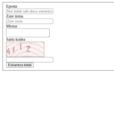
Eposta
Zure izena
Mezua
Sartu kodea