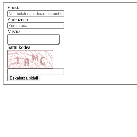
Eposta
Zure izena
Mezua
Sartu kodea