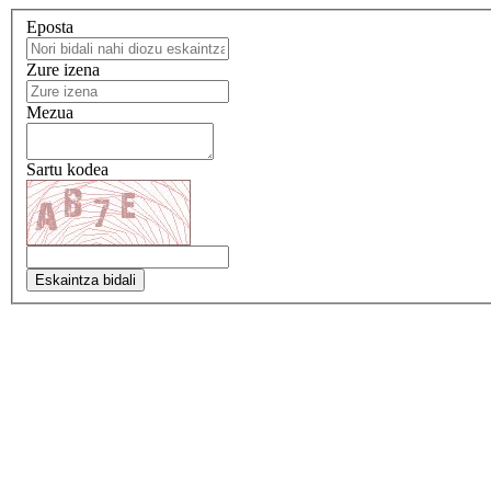
Eposta
Zure izena
Mezua
Sartu kodea