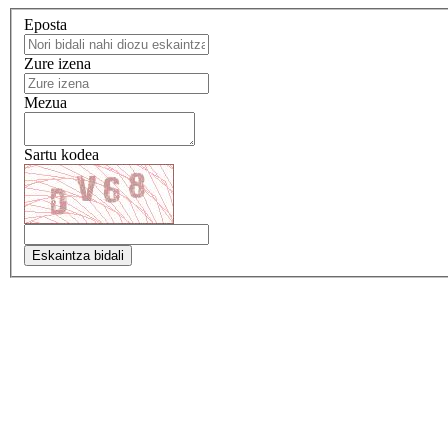
Eposta
Zure izena
Mezua
Sartu kodea