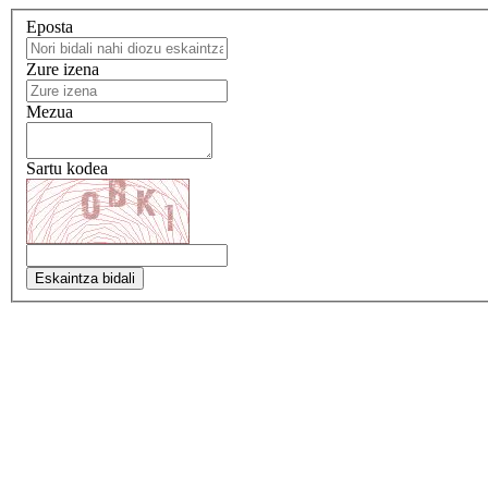
Eposta
Zure izena
Mezua
Sartu kodea