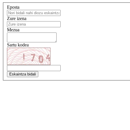
Eposta
Zure izena
Mezua
Sartu kodea