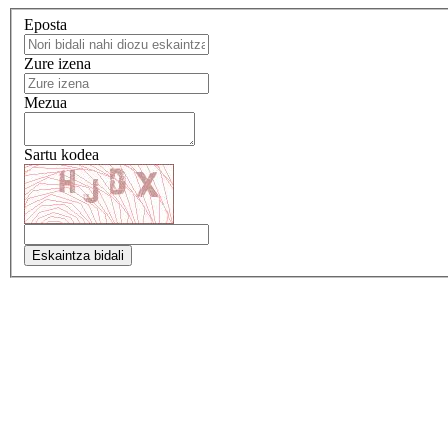
Eposta
Zure izena
Mezua
Sartu kodea