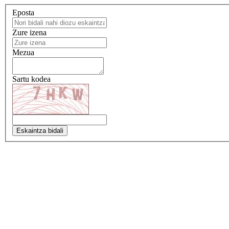
Eposta
Zure izena
Mezua
Sartu kodea