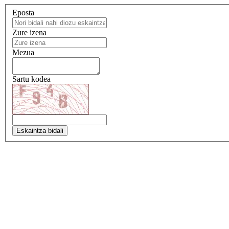
Eposta
Zure izena
Mezua
Sartu kodea