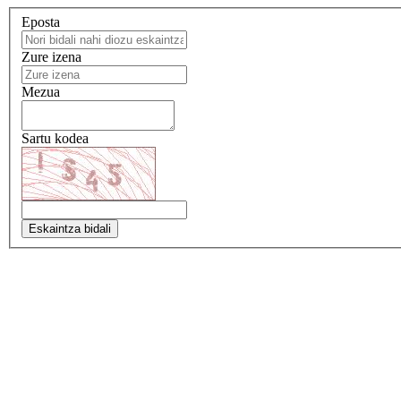
Eposta
Zure izena
Mezua
Sartu kodea