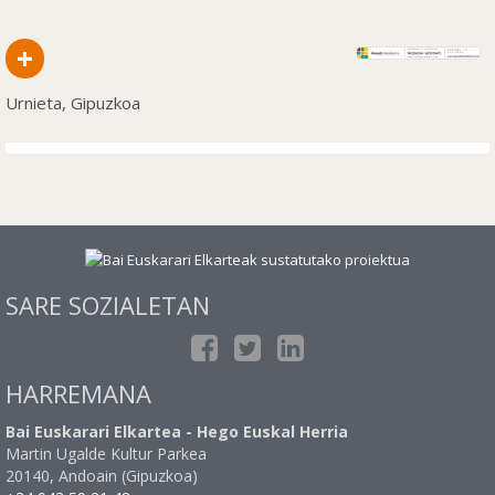
+
Urnieta, Gipuzkoa
SARE SOZIALETAN
HARREMANA
Bai Euskarari Elkartea - Hego Euskal Herria
Martin Ugalde Kultur Parkea
20140, Andoain (Gipuzkoa)