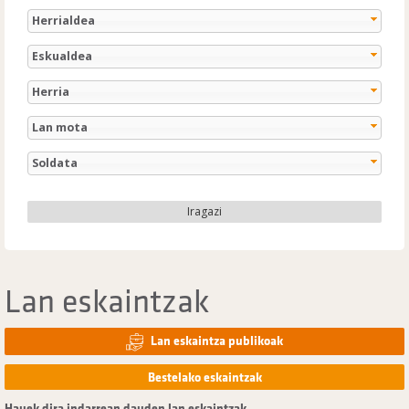
Herrialdea
Eskualdea
Herria
Lan mota
Soldata
Iragazi
Lan eskaintzak
Lan eskaintza publikoak
Bestelako eskaintzak
Hauek dira indarrean dauden lan eskaintzak