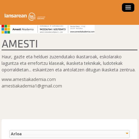
ZER DA LANSAREAN?
AMESTI
ESKAINTZAK
LANBIDE ORIENTAZIOA
Haur, gazte eta helduei zuzendutako ikastaroak, eskolarako
FORMAKUNTZA IKASTAROAK
laguntza eta errefortzu klaseak, ikasketa teknikak, ludotekak
oporraldietan... eskaintzen eta antolatzen ditugun ikasketa zentrua.
LAN ESKAINTZA SARTU
www.amestiakademia.com
LAN PRAKTIKAK
amestiakademia1@gmail.com
ENPRESA NAIZ
HAUTAGAIA NAIZ
NOLA ERABILI?
ENPLEGATZE AGENTZIA
Arloa