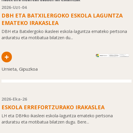
2026-Uzt-04
DBH ETA BATXILERGOKO ESKOLA LAGUNTZA
EMATEKO IRAKASLEA
DBH eta Batxilergoko ikasleei eskola-laguntza emateko pertsona
arduratsu eta motibatua bilatzen du...
+
Urnieta, Gipuzkoa
2026-Eka-26
ESKOLA ERREFORTZURAKO IRAKASLEA
LH eta DBHko ikasleei eskola-laguntza emateko pertsona
arduratsu eta motibatua bilatzen dugu. Bere...