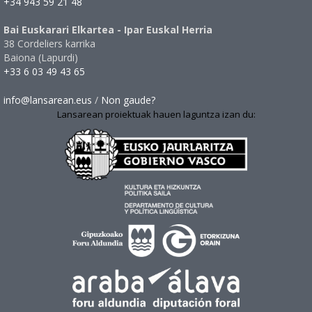
+34 943 59 21 48
Bai Euskarari Elkartea - Ipar Euskal Herria
38 Cordeliers karrika
Baiona (Lapurdi)
+33 6 03 49 43 65
info@lansarean.eus
/
Non gaude?
Lansarean proiektuak hauen laguntza izan du: