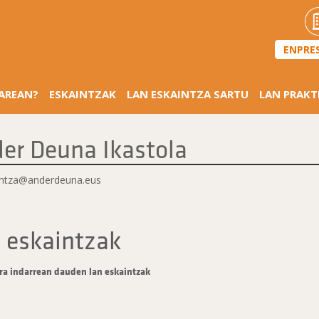
ENPRE
SAREAN?
ESKAINTZAK
LAN ESKAINTZA SARTU
LAN PRAKT
er Deuna Ikastola
intza@anderdeuna.eus
 eskaintzak
ra indarrean dauden lan eskaintzak