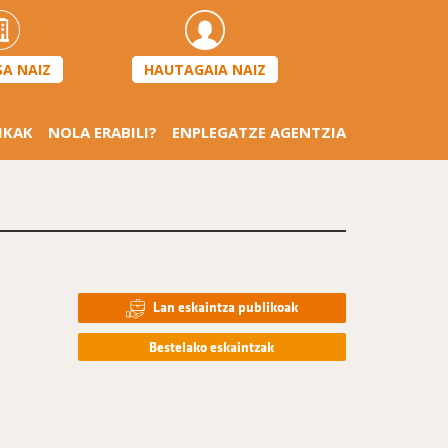
HAUTAGAIA NAIZ
SA NAIZ
IKAK
NOLA ERABILI?
ENPLEGATZE AGENTZIA
Lan eskaintza publikoak
Bestelako eskaintzak