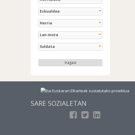
Eskualdea
Herria
Lan mota
Soldata
Iragazi
SARE SOZIALETAN