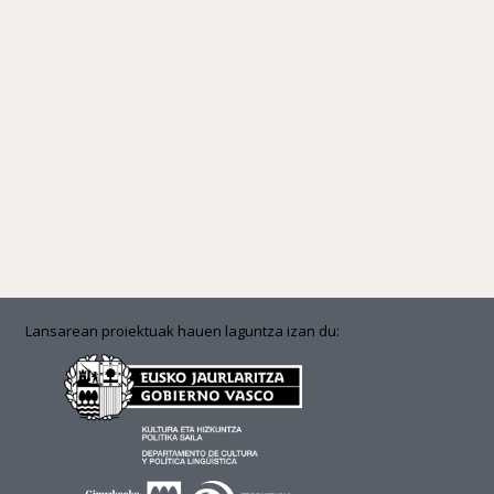
Lansarean proiektuak hauen laguntza izan du: