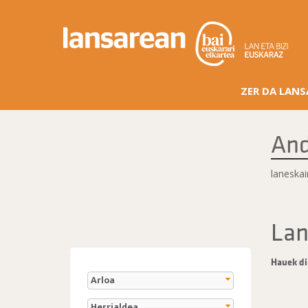
ZER DA LAN
And
laneska
Lan
Hauek di
Arloa
Herrialdea