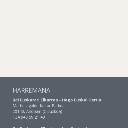
HARREMANA
Bai Euskarari Elkartea - Hego Euskal Herria
Martin Ugalde Kultur Parkea
20140, Andoain (Gipuzkoa)
+34 943 59 21 48