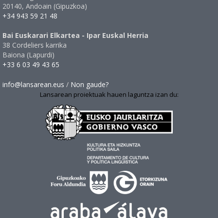
20140, Andoain (Gipuzkoa)
+34 943 59 21 48
Bai Euskarari Elkartea - Ipar Euskal Herria
38 Cordeliers karrika
Baiona (Lapurdi)
+33 6 03 49 43 65
info@lansarean.eus
/
Non gaude?
Lansarean proiektuak hauen laguntza izan du: