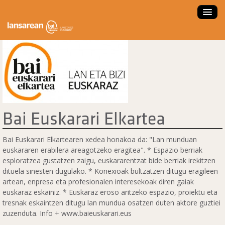
ZER DA LANSAREAN?
ESKAINTZAK
LANBIDE ORIENTAZIOA
FORMAKUNTZA IKASTAROAK
Bai Euskarari Elkartea
LAN ESKAINTZA SARTU
LAN PRAKTIKAK
Bai Euskarari Elkartearen xedea honakoa da: "Lan munduan
euskararen erabilera areagotzeko eragitea". * Espazio berriak
ENPRESA NAIZ
esploratzea gustatzen zaigu, euskararentzat bide berriak irekitzen
dituela sinesten dugulako. * Konexioak bultzatzen ditugu eragileen
HAUTAGAIA NAIZ
artean, enpresa eta profesionalen interesekoak diren gaiak
NOLA ERABILI?
euskaraz eskainiz. * Euskaraz eroso aritzeko espazio, proiektu eta
tresnak eskaintzen ditugu lan mundua osatzen duten aktore guztiei
ENPLEGATZE AGENTZIA
zuzenduta. Info + www.baieuskarari.eus