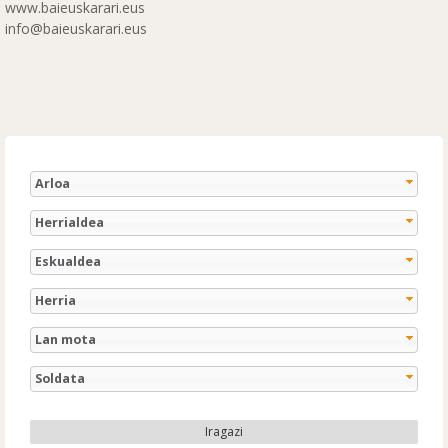
www.baieuskarari.eus
info@baieuskarari.eus
Arloa
Herrialdea
Eskualdea
Herria
Lan mota
Soldata
Iragazi