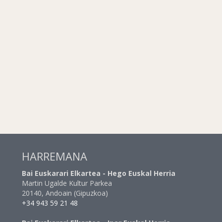
HARREMANA
Bai Euskarari Elkartea - Hego Euskal Herria
Martin Ugalde Kultur Parkea
20140, Andoain (Gipuzkoa)
+34 943 59 21 48