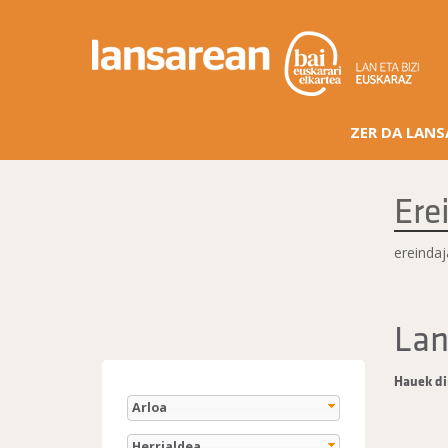
ZER DA LAN
Ere
ereinda
Lan
Hauek di
Arloa
Herrialdea