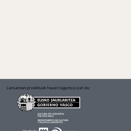
Lansarean proiektuak hauen laguntza izan du: