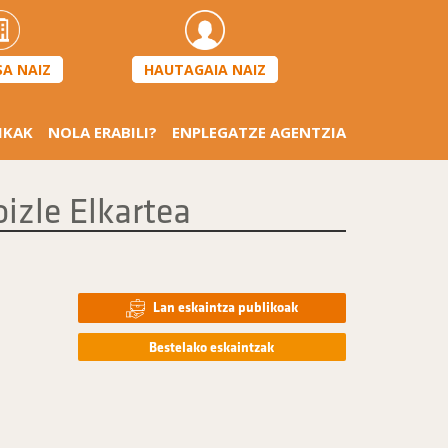
HAUTAGAIA NAIZ
SA NAIZ
IKAK
NOLA ERABILI?
ENPLEGATZE AGENTZIA
izle Elkartea
Lan eskaintza publikoak
Bestelako eskaintzak