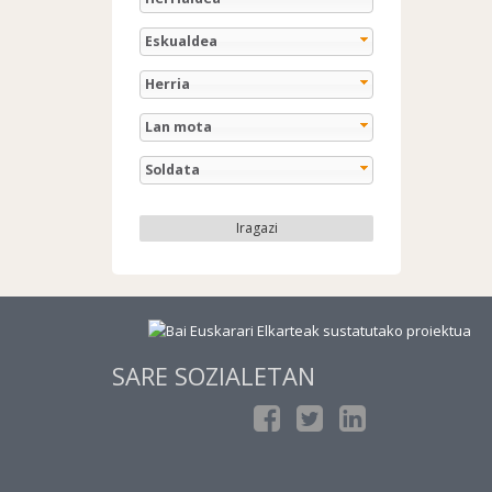
Eskualdea
Herria
Lan mota
Soldata
Iragazi
SARE SOZIALETAN