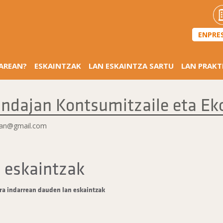
ENPRE
SAREAN?
ESKAINTZAK
LAN ESKAINTZA SARTU
LAN PRAKT
indajan Kontsumitzaile eta Eko
jan@gmail.com
 eskaintzak
ra indarrean dauden lan eskaintzak