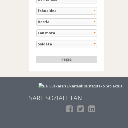
Eskualdea
Herria
Lan mota
Soldata
Iragazi
SARE SOZIALETAN