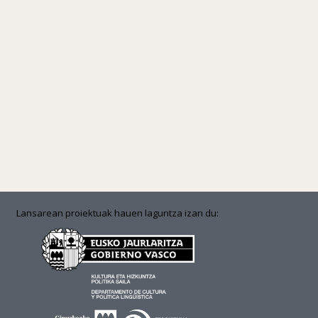
Lansarean proiektuak hauen laguntza izan du: