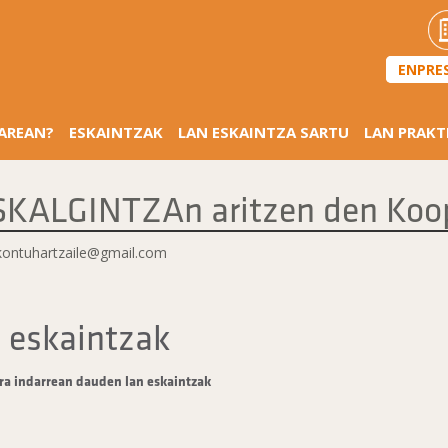
ENPRE
SAREAN?
ESKAINTZAK
LAN ESKAINTZA SARTU
LAN PRAKT
KALGINTZAn aritzen den Koo
ikontuhartzaile@gmail.com
 eskaintzak
ra indarrean dauden lan eskaintzak