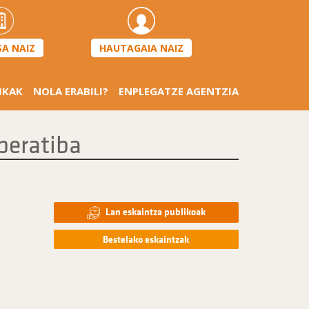
HAUTAGAIA NAIZ
SA NAIZ
IKAK
NOLA ERABILI?
ENPLEGATZE AGENTZIA
peratiba
Lan eskaintza publikoak
Bestelako eskaintzak