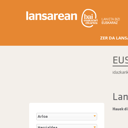
ZER DA LAN
EUS
idazkar
Lan
Hauek di
Arloa
Herrialdea