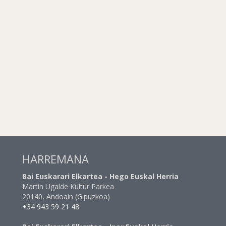
HARREMANA
Bai Euskarari Elkartea - Hego Euskal Herria
Martin Ugalde Kultur Parkea
20140, Andoain (Gipuzkoa)
+34 943 59 21 48