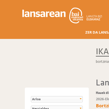
ZER DA LAN
IKA
bortziri
Lan
Hauek di
2026-E
Arloa
Bortz
Herrialdea