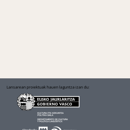
Lansarean proiektuak hauen laguntza izan du: