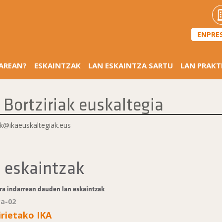
ENPRE
SAREAN?
ESKAINTZAK
LAN ESKAINTZA SARTU
LAN PRAKT
 Bortziriak euskaltegia
ak@ikaeuskaltegiak.eus
 eskaintzak
ra indarrean dauden lan eskaintzak
ka-02
irietako IKA