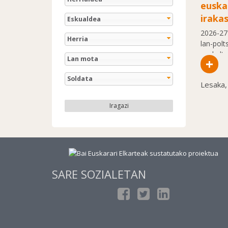
euska
iraka
Eskualdea
2026-27 
Herria
lan-polt
euskalte
Lan mota
+
Soldata
Lesaka,
Iragazi
SARE SOZIALETAN