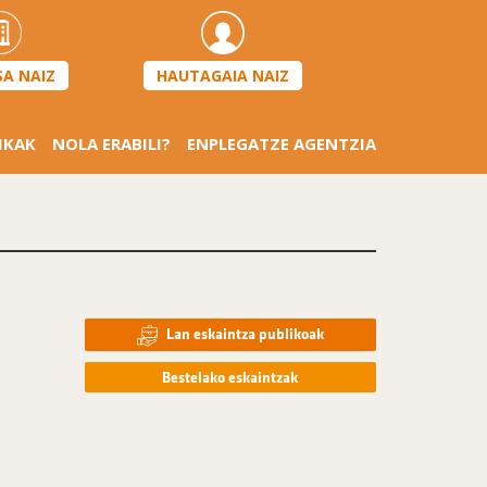
HAUTAGAIA NAIZ
SA NAIZ
IKAK
NOLA ERABILI?
ENPLEGATZE AGENTZIA
Lan eskaintza publikoak
Bestelako eskaintzak