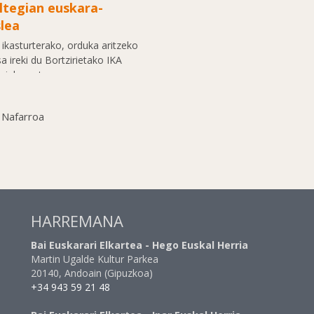
ltegian euskara-
slea
ikasturterako, orduka aritzeko
sa ireki du Bortzirietako IKA
giak, sortzen...
 Nafarroa
HARREMANA
Bai Euskarari Elkartea - Hego Euskal Herria
Martin Ugalde Kultur Parkea
20140, Andoain (Gipuzkoa)
+34 943 59 21 48