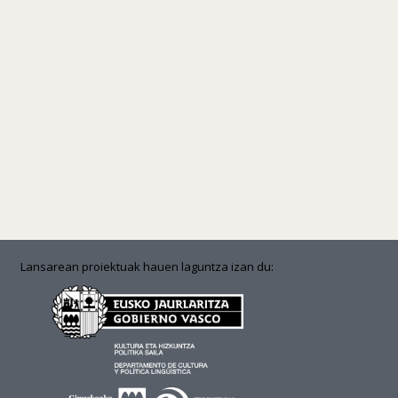
Lansarean proiektuak hauen laguntza izan du: