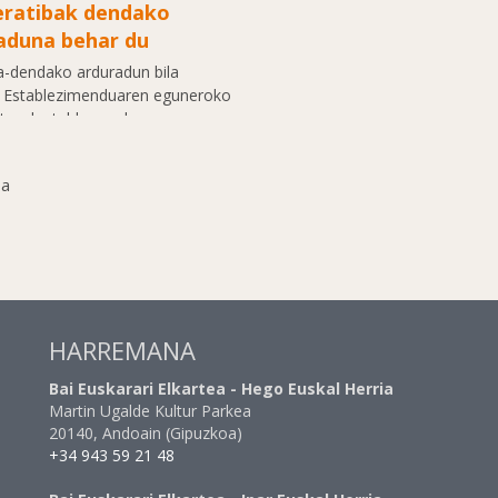
ratibak dendako
aduna behar du
ra-dendako arduradun bila
a. Establezimenduaren eguneroko
az, lantaldearen k...
oa
HARREMANA
Bai Euskarari Elkartea - Hego Euskal Herria
Martin Ugalde Kultur Parkea
20140, Andoain (Gipuzkoa)
+34 943 59 21 48