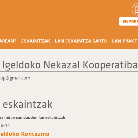
ENPRE
SAREAN?
ESKAINTZAK
LAN ESKAINTZA SARTU
LAN PRAKT
 Igeldoko Nekazal Kooperatib
oop@gmail.com
 eskaintzak
ra indarrean dauden lan eskaintzak
ka-11
geldoko Kontsumo