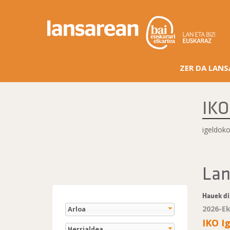
ZER DA LAN
IKO
igeldok
Lan
Hauek di
2026-E
Arloa
IKO I
Herrialdea