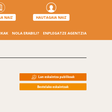
HAUTAGAIA NAIZ
SA NAIZ
IKAK
NOLA ERABILI?
ENPLEGATZE AGENTZIA
a
Lan eskaintza publikoak
Bestelako eskaintzak