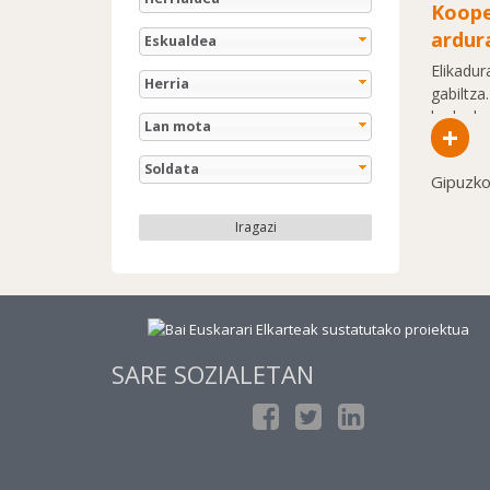
Koope
ardur
Eskualdea
Elikadu
Herria
gabiltz
kudeaket
Lan mota
+
Soldata
Gipuzk
Iragazi
SARE SOZIALETAN