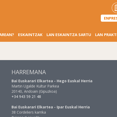
ENPRE
SAREAN?
ESKAINTZAK
LAN ESKAINTZA SARTU
LAN PRAKT
HARREMANA
Bai Euskarari Elkartea - Hego Euskal Herria
Martin Ugalde Kultur Parkea
20140, Andoain (Gipuzkoa)
+34 943 59 21 48
Bai Euskarari Elkartea - Ipar Euskal Herria
38 Cordeliers karrika