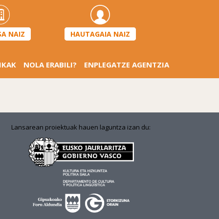
HAUTAGAIA NAIZ
SA NAIZ
IKAK
NOLA ERABILI?
ENPLEGATZE AGENTZIA
Lansarean proiektuak hauen laguntza izan du: