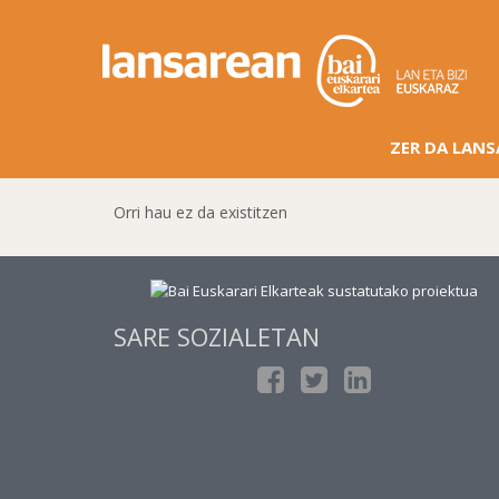
ZER DA LAN
Orri hau ez da existitzen
SARE SOZIALETAN