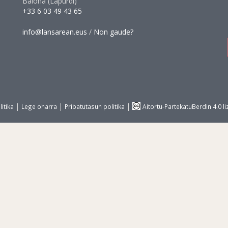
Baiona (Lapurdi)
+33 6 03 49 43 65
info@lansarean.eus
/
Non gaude?
|
|
|
itika
Lege oharra
Pribatutasun politika
Aitortu-PartekatuBerdin 4.0 li