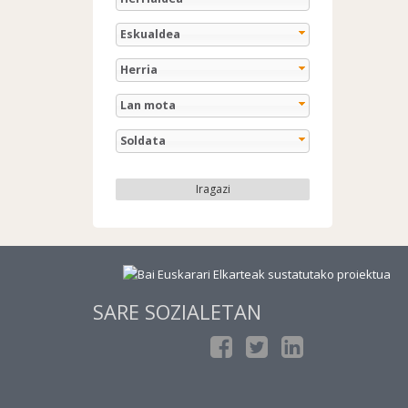
Eskualdea
Herria
Lan mota
Soldata
Iragazi
SARE SOZIALETAN