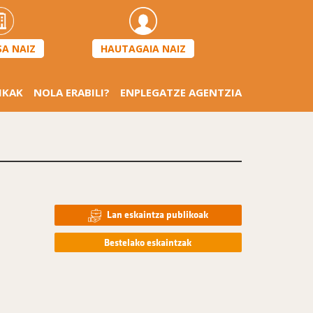
HAUTAGAIA NAIZ
SA NAIZ
IKAK
NOLA ERABILI?
ENPLEGATZE AGENTZIA
Lan eskaintza publikoak
Bestelako eskaintzak