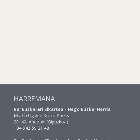
HARREMANA
Bai Euskarari Elkartea - Hego Euskal Herria
Martin Ugalde Kultur Parkea
20140, Andoain (Gipuzkoa)
+34 943 59 21 48