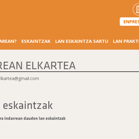
ENPRE
SAREAN?
ESKAINTZAK
LAN ESKAINTZA SARTU
LAN PRAKT
REAN ELKARTEA
elkartea@gmail.com
 eskaintzak
ra indarrean dauden lan eskaintzak