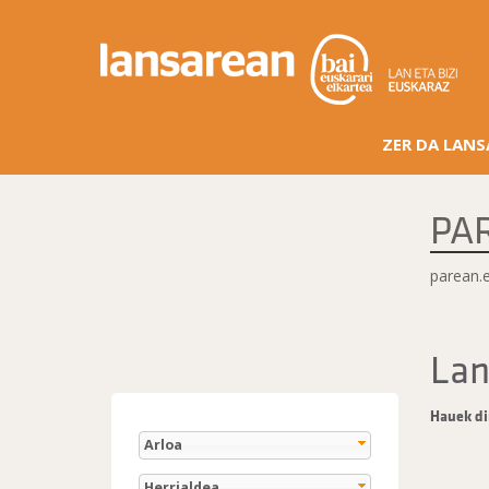
ZER DA LAN
PA
parean.
Lan
Hauek di
Arloa
Herrialdea