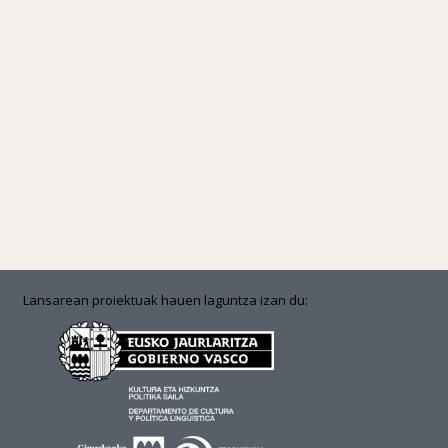
Lansarean proiektuak hauen laguntza izan du: